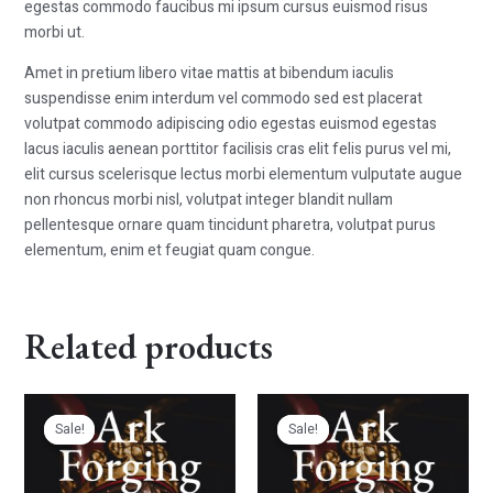
egestas commodo faucibus mi ipsum cursus euismod risus
morbi ut.
Amet in pretium libero vitae mattis at bibendum iaculis
suspendisse enim interdum vel commodo sed est placerat
volutpat commodo adipiscing odio egestas euismod egestas
lacus iaculis aenean porttitor facilisis cras elit felis purus vel mi,
elit cursus scelerisque lectus morbi elementum vulputate augue
non rhoncus morbi nisl, volutpat integer blandit nullam
pellentesque ornare quam tincidunt pharetra, volutpat purus
elementum, enim et feugiat quam congue.
Related products
Original
Current
Original
Current
price
price
price
price
Sale!
Sale!
Sale!
Sale!
was:
is:
was:
is:
$25.00.
$20.00.
$25.00.
$20.00.