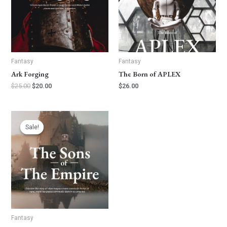
Fantasy
Fantasy
Ark Forging
The Born of APLEX
$
25.00
$
20.00
$
26.00
Original
Current
price
price
Sale!
Sale!
was:
is:
$26.00.
$20.00.
Fantasy