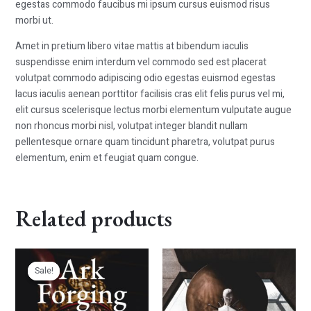
egestas commodo faucibus mi ipsum cursus euismod risus
morbi ut.
Amet in pretium libero vitae mattis at bibendum iaculis
suspendisse enim interdum vel commodo sed est placerat
volutpat commodo adipiscing odio egestas euismod egestas
lacus iaculis aenean porttitor facilisis cras elit felis purus vel mi,
elit cursus scelerisque lectus morbi elementum vulputate augue
non rhoncus morbi nisl, volutpat integer blandit nullam
pellentesque ornare quam tincidunt pharetra, volutpat purus
elementum, enim et feugiat quam congue.
Related products
Original
Current
price
price
Sale!
Sale!
was:
is:
$25.00.
$20.00.