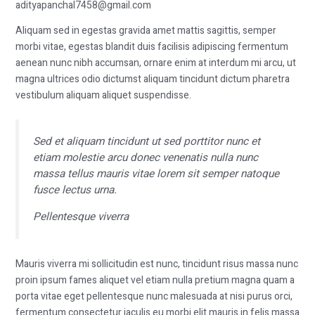
adityapanchal7458@gmail.com
Aliquam sed in egestas gravida amet mattis sagittis, semper
morbi vitae, egestas blandit duis facilisis adipiscing fermentum
aenean nunc nibh accumsan, ornare enim at interdum mi arcu, ut
magna ultrices odio dictumst aliquam tincidunt dictum pharetra
vestibulum aliquam aliquet suspendisse.
Sed et aliquam tincidunt ut sed porttitor nunc et
etiam molestie arcu donec venenatis nulla nunc
massa tellus mauris vitae lorem sit semper natoque
fusce lectus urna.
Pellentesque viverra
Mauris viverra mi sollicitudin est nunc, tincidunt risus massa nunc
proin ipsum fames aliquet vel etiam nulla pretium magna quam a
porta vitae eget pellentesque nunc malesuada at nisi purus orci,
fermentum consectetur iaculis eu morbi elit mauris in felis massa