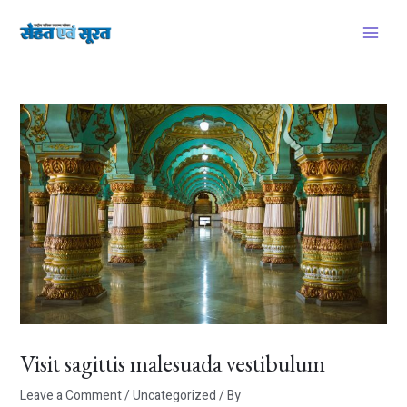
Skip
Post
Main
to
navigation
Menu
content
Visit sagittis malesuada vestibulum
Leave a Comment
/
Uncategorized
/ By