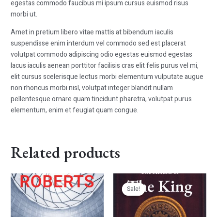
egestas commodo faucibus mi ipsum cursus euismod risus
morbi ut.
Amet in pretium libero vitae mattis at bibendum iaculis
suspendisse enim interdum vel commodo sed est placerat
volutpat commodo adipiscing odio egestas euismod egestas
lacus iaculis aenean porttitor facilisis cras elit felis purus vel mi,
elit cursus scelerisque lectus morbi elementum vulputate augue
non rhoncus morbi nisl, volutpat integer blandit nullam
pellentesque ornare quam tincidunt pharetra, volutpat purus
elementum, enim et feugiat quam congue.
Related products
Original
Current
price
price
Sale!
Sale!
was:
is:
$32.00.
$28.00.