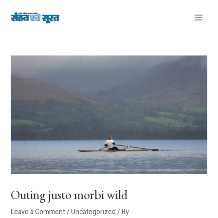
Skip
Post
Main
to
navigation
Menu
content
Outing justo morbi wild
Leave a Comment
/
Uncategorized
/ By