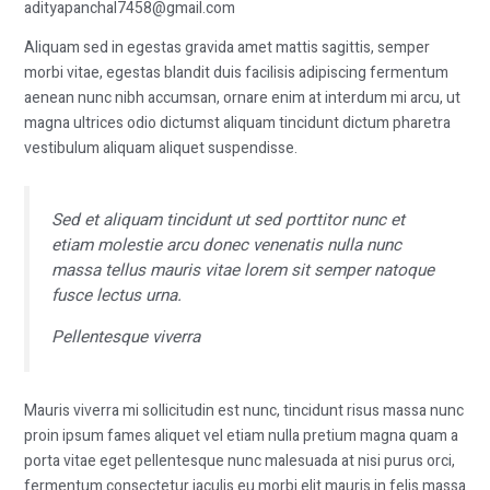
adityapanchal7458@gmail.com
Aliquam sed in egestas gravida amet mattis sagittis, semper
morbi vitae, egestas blandit duis facilisis adipiscing fermentum
aenean nunc nibh accumsan, ornare enim at interdum mi arcu, ut
magna ultrices odio dictumst aliquam tincidunt dictum pharetra
vestibulum aliquam aliquet suspendisse.
Sed et aliquam tincidunt ut sed porttitor nunc et
etiam molestie arcu donec venenatis nulla nunc
massa tellus mauris vitae lorem sit semper natoque
fusce lectus urna.
Pellentesque viverra
Mauris viverra mi sollicitudin est nunc, tincidunt risus massa nunc
proin ipsum fames aliquet vel etiam nulla pretium magna quam a
porta vitae eget pellentesque nunc malesuada at nisi purus orci,
fermentum consectetur iaculis eu morbi elit mauris in felis massa