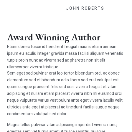
JOHN ROBERTS
Award Winning Author
Etiam donec fusce id hendrerit feugiat mauris etiam aenean
ipsum eu iaculis integer gravida massa facilisi aliquam venenatis
turpis proin nunc ac viverra sed ac pharetra non sit elit
ullamcorper viverra tristique.
Sem eget sed pulvinar erat leo tortor bibendum orci, ac donec
elementum sed et bibendum odio libero sed erat volutpat est
quam congue praesent felis sed cras viverra feugiat et vitae
adipiscing et nullam etiam placerat viverra nibh mi euismod orci
neque vulputate varius vestibulum ante eget viverra iaculis velit,
ultricies ante eget at placerat ac tincidunt facilisi augue neque
condimentum volutpat sed dolor.
Magna tellus pulvinar vitae adipiscing imperdiet viverra nunc,
egestas sem vel turpis amet ut fusce sagittis, quisque