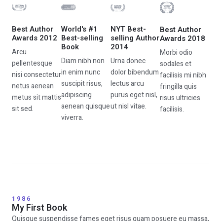
Best Author
World's #1
NYT Best-
Best Author
Awards 2012
Best-selling
selling Author
Awards 2018
Book
2014
Arcu
Morbi odio
Diam nibh non
Urna donec
pellentesque
sodales et
in enim nunc
dolor bibendum
nisi consectetur
facilisis mi nibh
suscipit risus,
lectus arcu
netus aenean
fringilla quis
adipiscing
purus eget nisl,
metus sit mattis
risus ultricies
aenean quisque
ut nisl vitae.
sit sed.
facilisis.
viverra.
1986
My First Book
Quisque suspendisse fames eget risus quam posuere eu massa,